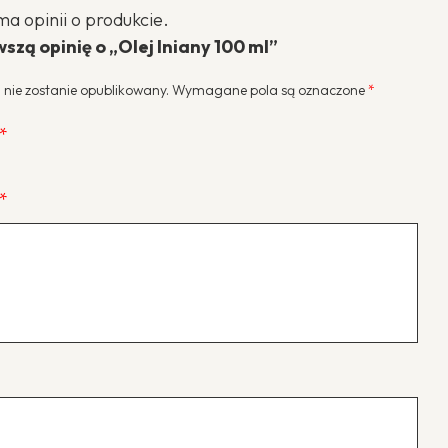
0.001
ma opinii o produkcie.
na
5
szą opinię o „Olej lniany 100 ml”
 nie zostanie opublikowany.
Wymagane pola są oznaczone
*
*
*