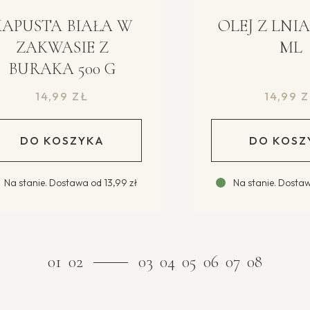
USTA BIAŁA W
OLEJ Z LNIANK
ZAKWASIE Z
ML
URAKA 500 G
14,99
ZŁ
14,99
ZŁ
DO KOSZYKA
DO KOSZYK
stanie
.
Dostawa od
13,99 zł
Na stanie
.
Dostawa o
01
02
03
04
05
06
07
08