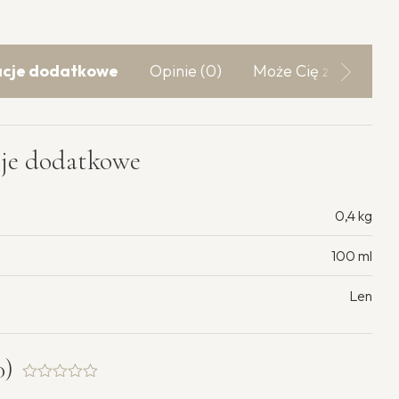
acje dodatkowe
Opinie (0)
Może Cię zainteres
cje dodatkowe
0,4 kg
100 ml
Len
0)
Oceniono