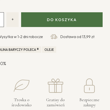
ł
+
DO KOSZYKA
Wysyłka w 1-2 dni robocze
Dostawa od
13,99 zł
LINA BARYCZY POLECA ®
OLEJE
100%
Troska o
Gratisy do
Bezpieczne
środowisko
zamówień
zakupy