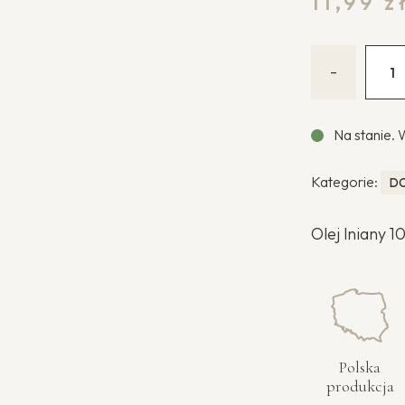
11,99
z
-
Na stanie. 
Kategorie:
DO
Olej lniany 
Polska
produkcja