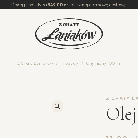
Dodaj produkty za
349,00
zł
i otrzymaj darmową dostawę.
Z Chaty Łaniaków
/
Produkty
/
Olej lniany 100 ml
Z CHATY 
Olej