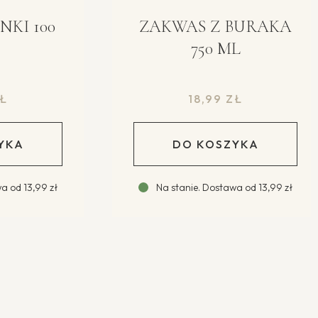
I 100
ZAKWAS Z BURAKA
750 ML
18,99
ZŁ
A
DO KOSZYKA
d
13,99 zł
Na stanie
.
Dostawa od
13,99 zł