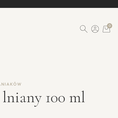
0
ŁANIAKÓW
 lniany 100 ml