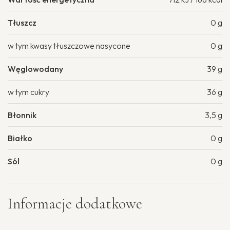
Tłuszcz
0 g
w tym kwasy tłuszczowe nasycone
0 g
Węglowodany
39 g
w tym cukry
36 g
Błonnik
3,5 g
Białko
0 g
Sól
0 g
Informacje dodatkowe