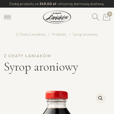
Dodaj produkty za
349,00
zł
i otrzymaj darmową dostawę.
0
Z Chaty Łaniaków
/
Produkty
/
Syrop aroniowy
Z CHATY ŁANIAKÓW
Syrop aroniowy