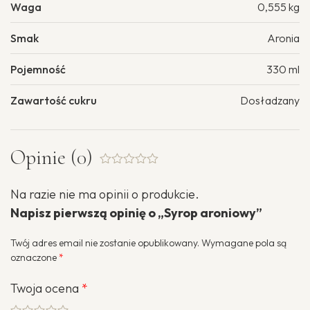
Waga
0,555 kg
Smak
Aronia
Pojemność
330 ml
Zawartość cukru
Dosładzany
Opinie (0)
Oceniono
0.001
Na razie nie ma opinii o produkcie.
na
5
Napisz pierwszą opinię o „Syrop aroniowy”
Twój adres email nie zostanie opublikowany.
Wymagane pola są
oznaczone
*
Twoja ocena
*