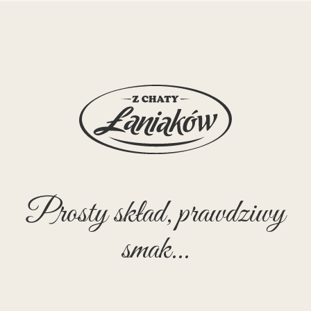
Prosty skład, prawdziwy
smak...