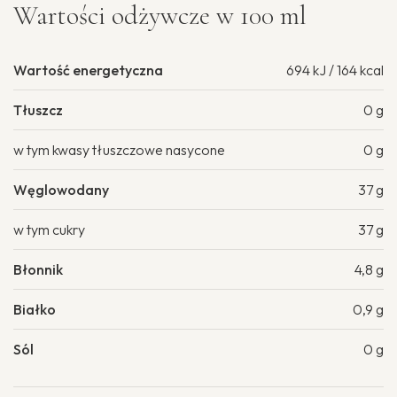
Wartości odżywcze w 100 ml
Wartość energetyczna
694 kJ / 164 kcal
Tłuszcz
0 g
w tym kwasy tłuszczowe nasycone
0 g
Węglowodany
37 g
w tym cukry
37 g
Błonnik
4,8 g
Białko
0,9 g
Sól
0 g