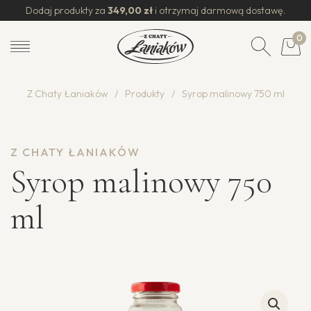
Dodaj produkty za
349,00
zł
i otrzymaj darmową dostawę.
0
Z Chaty Łaniaków
/
Produkty
/
Syrop malinowy 750 ml
Z CHATY ŁANIAKÓW
Syrop malinowy 750
ml