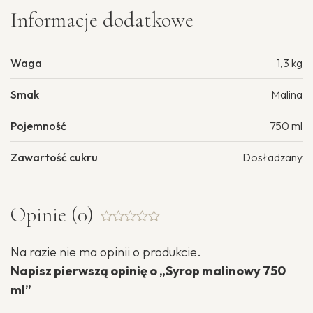
Informacje dodatkowe
Waga
1,3 kg
Smak
Malina
Pojemność
750 ml
Zawartość cukru
Dosładzany
Opinie (0)
Oceniono
0.001
Na razie nie ma opinii o produkcie.
na
5
Napisz pierwszą opinię o „Syrop malinowy 750
ml”