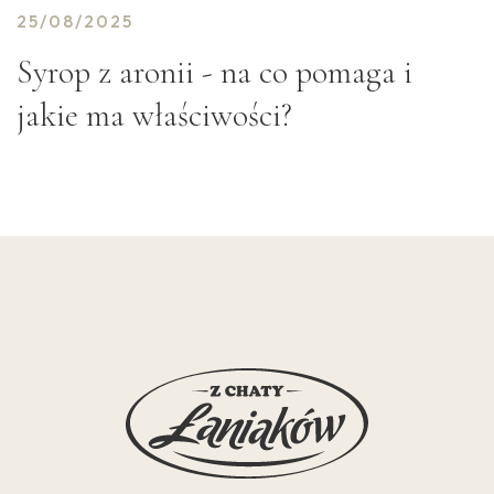
25/08/2025
Syrop z aronii - na co pomaga i
jakie ma właściwości?