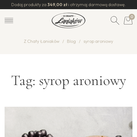
Dodaj produkty za
349,00
zł
i otrzymaj darmową dostawę.
0
Z Chaty Łaniaków
/
Blog
/
syrop aroniowy
Tag:
syrop aroniowy