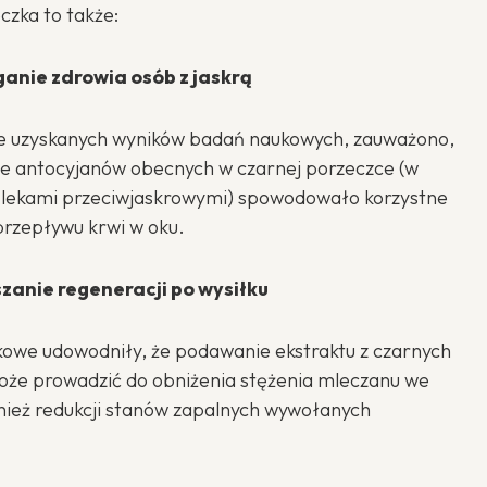
czka to także:
nie zdrowia osób z jaskrą
e uzyskanych wyników badań naukowych, zauważono,
e antocyjanów obecnych w czarnej porzeczce (w
 lekami przeciwjaskrowymi) spowodowało korzystne
przepływu krwi w oku.
szanie regeneracji po wysiłku
owe udowodniły, że podawanie ekstraktu z czarnych
że prowadzić do obniżenia stężenia mleczanu we
wnież redukcji stanów zapalnych wywołanych