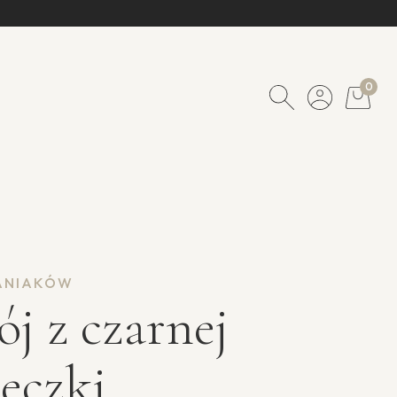
0
ŁANIAKÓW
j z czarnej
eczki