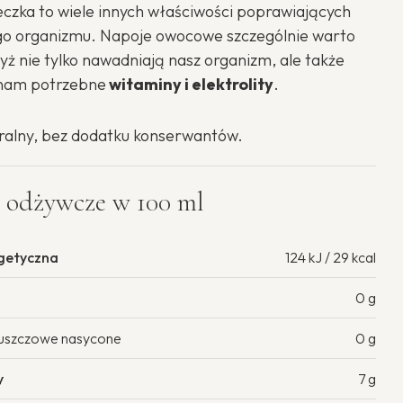
czka to wiele innych właściwości poprawiających
go organizmu. Napoje owocowe szczególnie warto
yż nie tylko nawadniają nasz organizm, ale także
 nam potrzebne
witaminy i elektrolity
.
ralny, bez dodatku konserwantów.
 odżywcze w 100 ml
getyczna
124 kJ / 29 kcal
0 g
łuszczowe nasycone
0 g
y
7 g