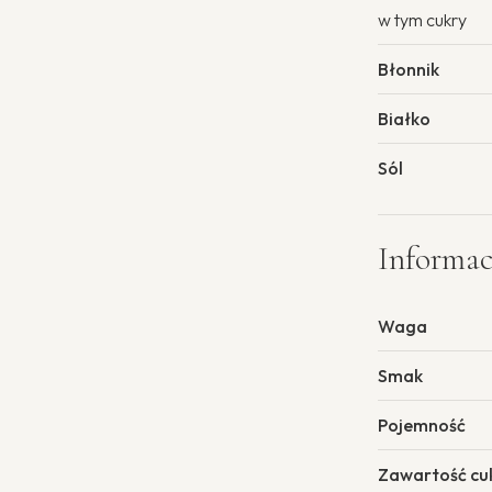
w tym cukry
Błonnik
Białko
Sól
Informa
Waga
Smak
Pojemność
Zawartość cu