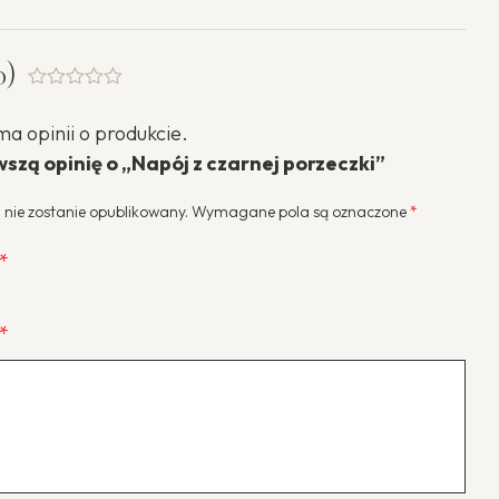
0)
Oceniono
0.001
ma opinii o produkcie.
na
5
szą opinię o „Napój z czarnej porzeczki”
 nie zostanie opublikowany.
Wymagane pola są oznaczone
*
*
*