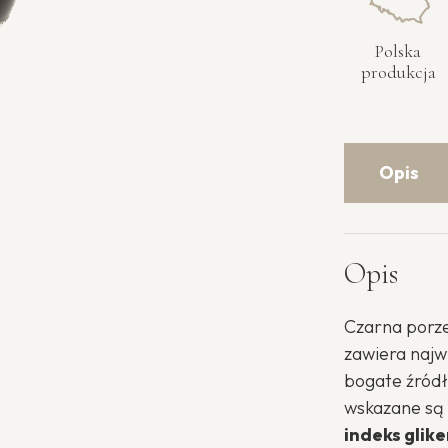
Polska
produkcja
Opis
Opis
Czarna porze
zawiera najw
bogate źród
wskazane są 
indeks glik