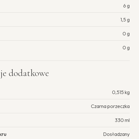
6 g
1,5 g
0 g
0 g
cje dodatkowe
0,515 kg
Czarna porzeczka
330 ml
kru
Dosładzany