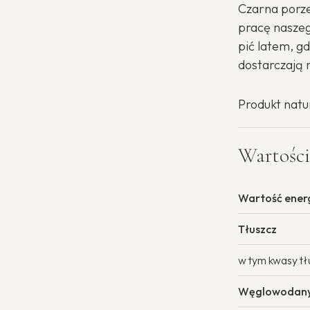
Czarna porze
pracę nasze
pić latem, gd
dostarczają
Produkt natu
Wartości
Wartość ener
Tłuszcz
w tym kwasy t
Węglowodan