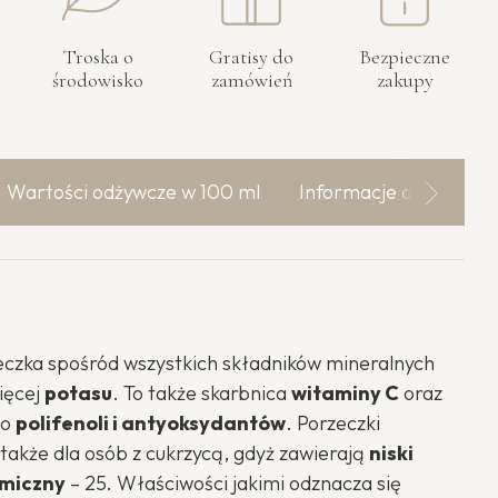
Troska o
Gratisy do
Bezpieczne
środowisko
zamówień
zakupy
Wartości odżywcze w 100 ml
Informacje dodatkow
czka spośród wszystkich składników mineralnych
ięcej
potasu
. To także skarbnica
witaminy C
oraz
ło
polifenoli i antyoksydantów
. Porzeczki
także dla osób z cukrzycą, gdyż zawierają
niski
emiczny
– 25. Właściwości jakimi odznacza się