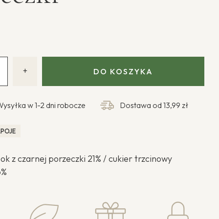
+
DO KOSZYKA
Wysyłka w 1-2 dni robocze
Dostawa od
13,99 zł
POJE
k z czarnej porzeczki 21% / cukier trzcinowy
6%