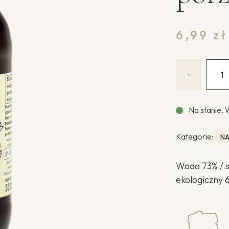
6,99
zł
-
Na stanie. 
Kategorie:
NA
Woda 73% / so
ekologiczny 