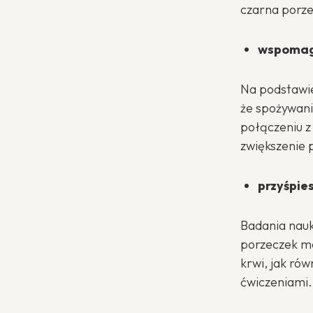
czarna porze
wspomaga
Na podstawi
że spożywani
połączeniu z
zwiększenie 
przyśpie
Badania nauk
porzeczek mo
krwi, jak ró
ćwiczeniami.