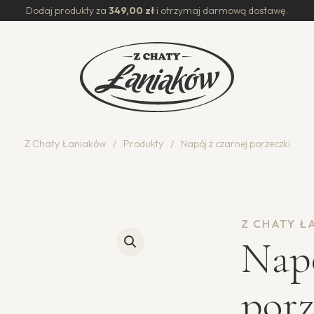
Dodaj produkty za
349,00
zł
i otrzymaj darmową dostawę.
Z Chaty Łaniaków
/
Produkty
/
Napój z czarnej porzeczki
Z CHATY 
Napó
porz